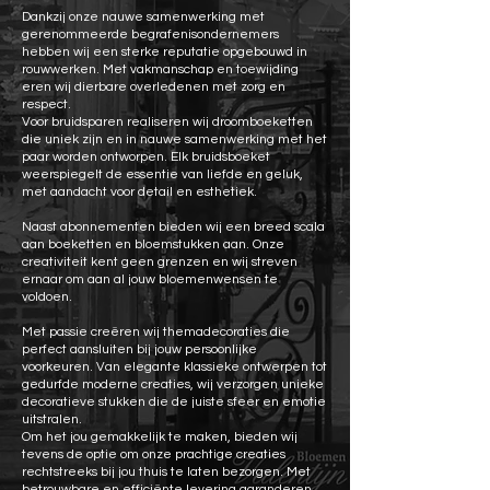
Dankzij onze nauwe samenwerking met
gerenommeerde begrafenisondernemers
hebben wij een sterke reputatie opgebouwd in
rouwwerken. Met vakmanschap en toewijding
eren wij dierbare overledenen met zorg en
respect.
Voor bruidsparen realiseren wij droomboeketten
die uniek zijn en in nauwe samenwerking met het
paar worden ontworpen. Elk bruidsboeket
weerspiegelt de essentie van liefde en geluk,
met aandacht voor detail en esthetiek.
Naast abonnementen bieden wij een breed scala
aan boeketten en bloemstukken aan. Onze
creativiteit kent geen grenzen en wij streven
ernaar om aan al jouw bloemenwensen te
voldoen.
Met passie creëren wij themadecoraties die
perfect aansluiten bij jouw persoonlijke
voorkeuren. Van elegante klassieke ontwerpen tot
gedurfde moderne creaties, wij verzorgen unieke
decoratieve stukken die de juiste sfeer en emotie
uitstralen.
Om het jou gemakkelijk te maken, bieden wij
tevens de optie om onze prachtige creaties
rechtstreeks bij jou thuis te laten bezorgen. Met
betrouwbare en efficiënte levering garanderen