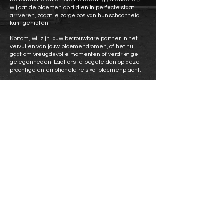
wij dat de bloemen op tijd en in perfecte staat
arriveren, zodat je zorgeloos van hun schoonheid
kunt genieten.
Kortom, wij zijn jouw betrouwbare partner in het
vervullen van jouw bloemendromen, of het nu
gaat om vreugdevolle momenten of verdrietige
gelegenheden. Laat ons je begeleiden op deze
prachtige en emotionele reis vol bloemenpracht.
Contact
Adres: Behetsstraat 6, 1820 Steenokkerzeel
Tel: 02 /
759 45 56
Mail:
bloemenvalentijn1820@gmail.com
Openingsuren
Maandag:
15:00 - 18:00